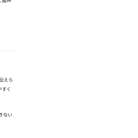
に進み
伝えら
やすく
きない