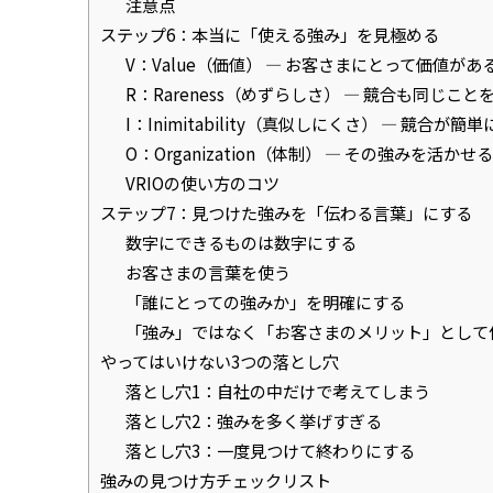
注意点
ステップ6：本当に「使える強み」を見極める
V：Value（価値） — お客さまにとって価値があ
R：Rareness（めずらしさ） — 競合も同じこ
I：Inimitability（真似しにくさ） — 競合が
O：Organization（体制） — その強みを活
VRIOの使い方のコツ
ステップ7：見つけた強みを「伝わる言葉」にする
数字にできるものは数字にする
お客さまの言葉を使う
「誰にとっての強みか」を明確にする
「強み」ではなく「お客さまのメリット」として
やってはいけない3つの落とし穴
落とし穴1：自社の中だけで考えてしまう
落とし穴2：強みを多く挙げすぎる
落とし穴3：一度見つけて終わりにする
強みの見つけ方チェックリスト