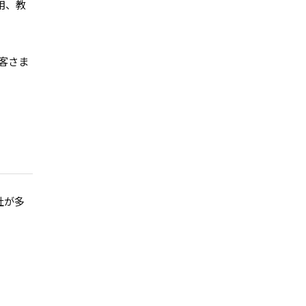
用、教
客さま
社が多