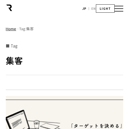
JP
EN
LIGHT
Home
Tag:集客
―
■ Tag
集客